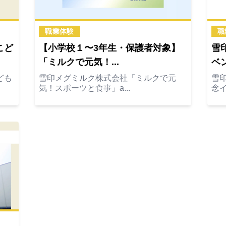
職業体験
職
こど
【小学校１〜3年生・保護者対象】
雪
「ミルクで元気！...
ベン
ども
雪印メグミルク株式会社「ミルクで元
雪
気！スポーツと食事」a...
念イ