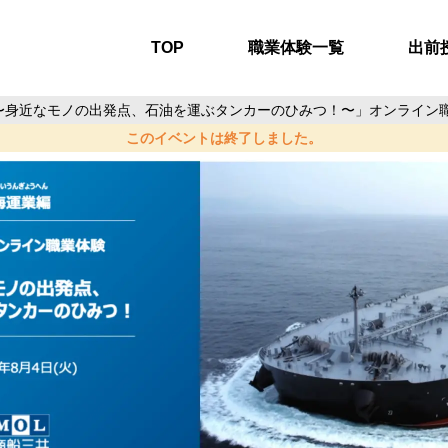
TOP
職業体験一覧
出前
 〜身近なモノの出発点、石油を運ぶタンカーのひみつ！〜」オンライン
onaws.com/media/events/e9/7a/e97a3f16-2642-48ff-930a-46219c
このイベントは終了しました。