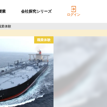
授業
会社探究シリーズ
ログイン
職業体験
2d667a/conversions/event-photo_1-t64r79a5-optimized.webp
職業体験