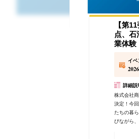
【第1
点、石
業体験
イベ
202
詳細説
株式会社商
決定！今回
たちの暮ら
びながら、