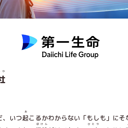
しゃ
社
お
ど、いつ
起
こるかわからない「もしも」にそ
ほけん
ひとり