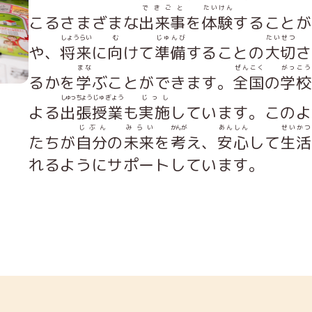
できごと
たいけん
こるさまざまな
出来事
を
体験
することが
しょうらい
む
じゅんび
たいせつ
や、
将来
に
向
けて
準備
することの
大切
さ
まな
ぜんこく
がっこう
るかを
学
ぶことができます。
全国
の
学校
しゅっちょう
じゅぎょう
じっし
よる
出張
授業
も
実施
しています。このよ
じぶん
みらい
かんが
あんしん
せいかつ
たちが
自分
の
未来
を
考
え、
安心
して
生活
れるようにサポートしています。