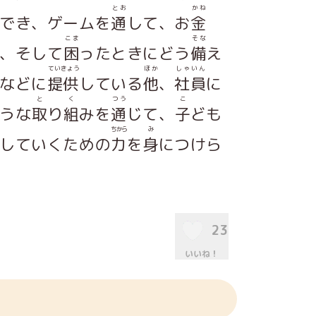
とお
かね
でき、ゲームを
通
して、お
金
こま
そな
、そして
困
ったときにどう
備
え
ていきょう
ほか
しゃいん
などに
提供
している
他
、
社員
に
と
く
つう
こ
うな
取
り
組
みを
通
じて、
子
ども
ちから
み
していくための
力
を
身
につけら
23
いいね！