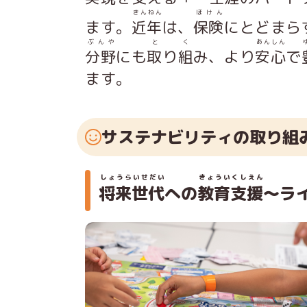
きんねん
ほけん
ます。
近年
は、
保険
にとどまら
ぶんや
と
く
あんしん
分野
にも
取
り
組
み、より
安心
で
ます。
サステナビリティの取り組
しょうらいせだい
きょういくしえん
将来世代
への
教育支援
～ラ