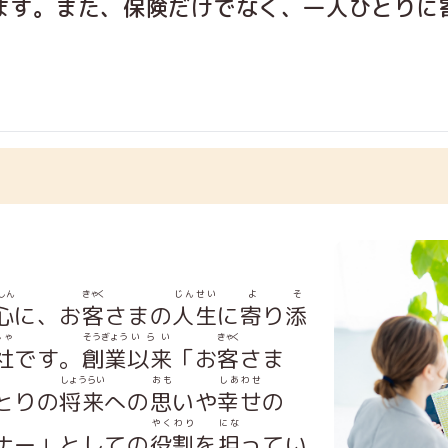
ます。また、
保険
だけでなく、
一人
ひとりに
しん
きゃく
じんせい
よ
そ
心
に、お
客
さまの
人生
に
寄
り
添
しゃ
そうぎょう
いらい
きゃく
社
です。
創業
以来
「お
客
さま
しょうらい
おも
しあわせ
とりの
将来
への
思
いや
幸せ
の
やくわり
にな
ナー」としての
役割
を
担
ってい