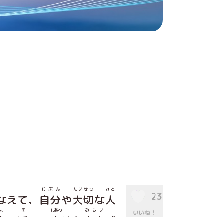
じぶん
たいせつ
ひと
23
なえて、
自分
や
大切
な
人
よ
そ
しあわ
みらい
いいね！