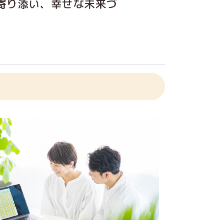
寄
り
添
い、
幸
せな
未来
づ