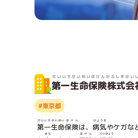
だいいちせいめいほけんかぶしきがい
第一生命保険株式会
#東京都
だいいち
せいめい
ほけん
びょうき
第一
生命
保険
は、
病気
やケガな
まも
ほけん
ていきょう