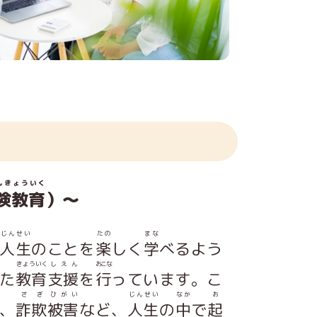
んきょういく
険教育
）～
じんせい
たの
まな
人生
のことを
楽
しく
学
べるよう
きょういく
しえん
おこな
た
教育
支援
を
行
っています。こ
さぎ
ひがい
じんせい
なか
お
、
詐欺
被害
など、
人生
の
中
で
起