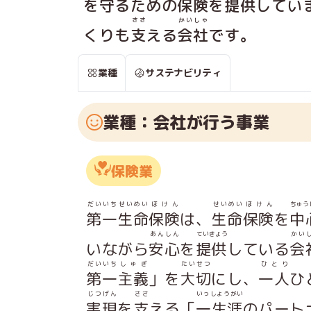
を
守
るための
保険
を
提供
してい
ささ
かいしゃ
くりも
支
える
会社
です。
業種
サステナビリティ
業種：会社が行う事業
保険業
だいいち
せいめい
ほけん
せいめい
ほけん
ちゅう
第一
生命
保険
は、
生命
保険
を
中
あんしん
ていきょう
かい
いながら
安心
を
提供
している
会
だいいち
しゅぎ
たいせつ
ひとり
第一
主義
」を
大切
にし、
一人
ひ
じつげん
ささ
いっしょうがい
実現
を
支
える「
一生涯
のパート