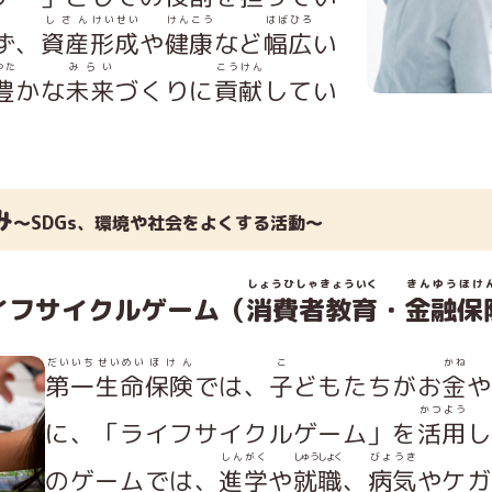
しさん
けいせい
けんこう
はばひろ
ず、
資産
形成
や
健康
など
幅広
い
ゆた
みらい
こうけん
豊
かな
未来
づくりに
貢献
してい
み
〜SDGs、環境や社会をよくする活動〜
しょうひしゃきょういく
きんゆうほけ
イフサイクルゲーム（
消費者教育
・
金融保
だいいち
せいめい
ほけん
こ
かね
第一
生命
保険
では、
子
どもたちがお
金
や
かつよう
に、「ライフサイクルゲーム」を
活用
し
しんがく
しゅうしょく
びょうき
のゲームでは、
進学
や
就職
、
病気
やケガ