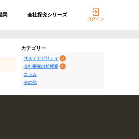
授業
会社探究シリーズ
ログイン
カテゴリー
サステナビリティ
13
会社探究出前授業
50
コラム
その他