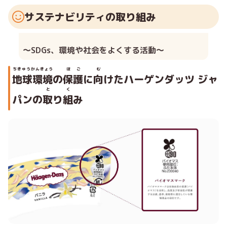
サステナビリティの取り組み
〜SDGs、環境や社会をよくする活動〜
ちきゅうかんきょう
ほご
む
地球環境
の
保護
に
向
けたハーゲンダッツ ジャ
と
く
パンの
取
り
組
み