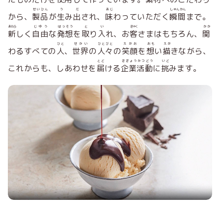
せいひん
う
だ
あじ
しゅんかん
から、
製品
が
生
み
出
され、
味
わっていただく
瞬間
まで。
あたら
じゆう
はっそう
と
い
きゃく
かか
新
しく
自由
な
発想
を
取
り
入
れ、お
客
さまはもちろん、
関
ひと
せかい
ひとびと
えがお
おも
えが
わるすべての
人
、
世界
の
人々
の
笑顔
を
想
い
描
きながら、
とど
きぎょうかつどう
いど
これからも、しあわせを
届
ける
企業活動
に
挑
みます。