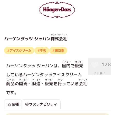
かぶしきがいしゃ
ハーゲンダッツ ジャパン
株式会社
#アイスクリーム
#牛乳
#東京都
こくない
はんばい
128
ハーゲンダッツ ジャパンは、
国内
で
販売
いいね！
しているハーゲンダッツアイスクリーム
しょうひん
かいはつ
せいぞう
はんばい
おこな
かいしゃ
商品
の
開発
・
製造
・
販売
を
行
っている
会社
です。
業種
サステナビリティ