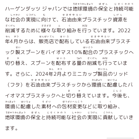
ちきゅうかんきょう
ほぜん
じぞくかのう
ハーゲンダッツ ジャパンでは
地球環境
の
保全
と
持続可能
しゃかい
じつげん
む
せきゆゆらい
しげん
な
社会
の
実現
に
向
けて、
石油由来
プラスチック
資源
を
さくげん
さまざま
と
く
おこな
削減
するために
様々
な
取
り
組
みを
行
っています。2022
ねん
がつ
はんばいてん
はいふ
せきゆゆらい
年
4
月
からは、
販売店
で
配布
している
石油由来
プラスチ
せい
はいごう
ック
製
スプーンをバイオマス10％
配合
のプラスチックへ
き
か
はいふ
りょう
さくげん
おこな
切
り
替
え、スプーンを
配布
する
量
の
削減
も
行
っていま
ねん
がつ
せいひん
す。さらに、2024
年
2
月
よりミニカップ
製品
のリッド
せきゆゆらい
かんきょう
はいりょ
（フタ）を
石油由来
プラスチックから
環境
に
配慮
したバ
き
か
こんご
イオマスプラスチックへと
切
り
替
えています。
今後
も、
かんきょう
はいりょ
そざい
ほうざいへんこう
と
く
環境
に
配慮
した
素材
への
包材変更
などに
取
り
組
み、
ちきゅうかんきょう
ほぜん
じぞくかのう
しゃかい
じつげん
こうけん
地球環境
の
保全
と
持続可能
な
社会
の
実現
に
貢献
していき
ます。