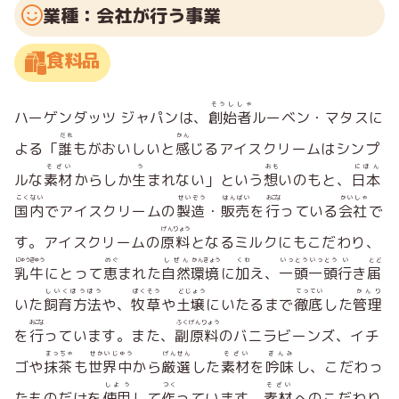
業種：会社が行う事業
食料品
そうししゃ
ハーゲンダッツ ジャパンは、
創始者
ルーベン・マタスに
だれ
かん
よる「
誰
もがおいしいと
感
じるアイスクリームはシンプ
そざい
う
おも
にほん
ルな
素材
からしか
生
まれない」という
想
いのもと、
日本
こくない
せいぞう
はんばい
おこな
かいしゃ
国内
でアイスクリームの
製造
・
販売
を
行
っている
会社
で
げんりょう
す。アイスクリームの
原料
となるミルクにもこだわり、
にゅうぎゅう
めぐ
しぜん
かんきょう
くわ
いっとう
いっとう
い
とど
乳牛
にとって
恵
まれた
自然
環境
に
加
え、
一頭
一頭
行
き
届
しいくほうほう
ぼくそう
どじょう
てってい
かんり
いた
飼育方法
や、
牧草
や
土壌
にいたるまで
徹底
した
管理
おこな
ふくげんりょう
を
行
っています。また、
副原料
のバニラビーンズ、イチ
まっちゃ
せかいじゅう
げんせん
そざい
ぎんみ
ゴや
抹茶
も
世界中
から
厳選
した
素材
を
吟味
し、こだわっ
しよう
つく
そざい
たものだけを
使用
して
作
っています。
素材
へのこだわり